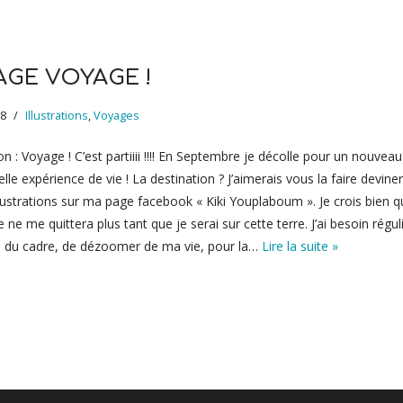
GE VOYAGE !
18
Illustrations
,
Voyages
on : Voyage ! C’est partiiii !!!! En Septembre je décolle pour un nouvea
le expérience de vie ! La destination ? J’aimerais vous la faire devine
lustrations sur ma page facebook « Kiki Youplaboum ». Je crois bien qu
 ne me quittera plus tant que je serai sur cette terre. J’ai besoin régu
s du cadre, de dézoomer de ma vie, pour la…
Lire la suite »