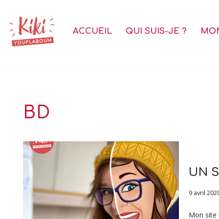
Aller
ACCUEIL
QUI SUIS-JE ?
MON
au
contenu
BD
UN S
9 avril 202
Mon site 