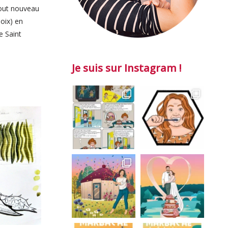
tout nouveau
oix) en
e Saint
Je suis sur Instagram !