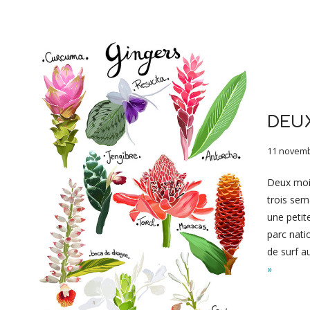
DEUX
11 novemb
Deux mois
trois sem
une petit
parc nati
de surf a
»