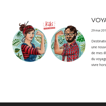
VOYA
29 mai 20
Destinati
une nouvel
de mes il
du voyage
vivre hor