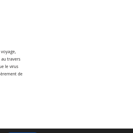
u voyage,
r au travers
e le virus
lièrement de