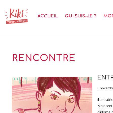
Aller
ACCUEIL
QUI SUIS-JE ?
MON
au
contenu
RENCONTRE
ENTR
6 novembr
illustratr
Maincent 
diplôme d