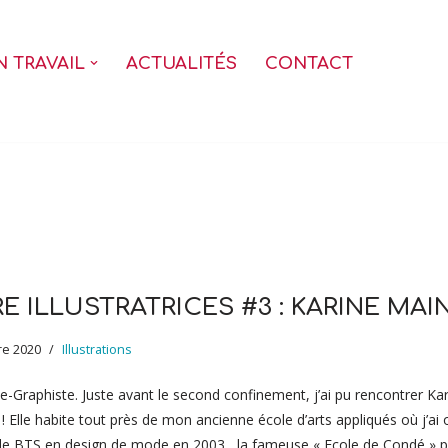
 TRAVAIL
ACTUALITÉS
CONTACT
E ILLUSTRATRICES #3 : KARINE MA
e 2020
Illustrations
ice-Graphiste. Juste avant le second confinement, j’ai pu rencontrer Ka
! Elle habite tout près de mon ancienne école d’arts appliqués où j’a
e BTS en design de mode en 2003 , la fameuse « Ecole de Condé » 