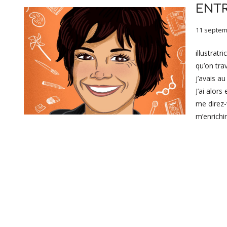
ENTR
11 septem
illustratr
qu’on tra
j’avais au
J’ai alors
me direz-
m’enrichi