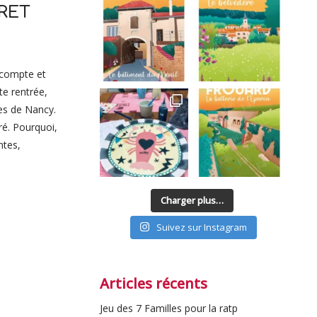
RET
n compte et
te rentrée,
ces de Nancy.
tré. Pourquoi,
ntes,
Charger plus…
Suivez sur Instagram
Articles récents
Jeu des 7 Familles pour la ratp